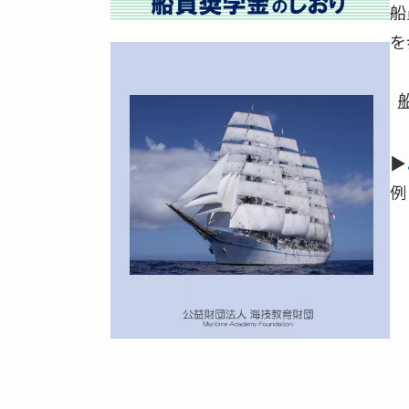
船
を
▶
例
「
「