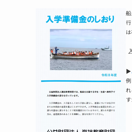
船
行
は
▶
例
れ
す