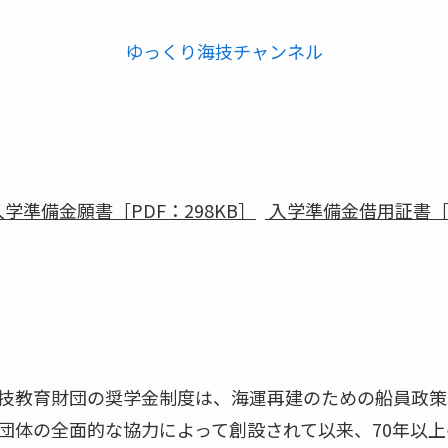
ゆっくり海技チャンネル
学準備金願書［PDF：298KB］
入学準備金借用証書［P
技教育財団の奨学金制度は、海運再建のための船員政策の
団体の全面的な協力によって創設されて以来、70年以