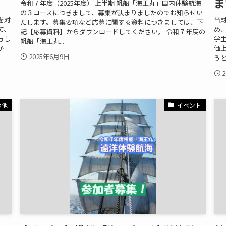
ま
令和７年度（2025年度） 上半期 帆船「海王丸」国内体験航海
の３コースにつきまして、募集が決まりましたのでお知らせい
を対
当
たします。募集要項など応募に関する資料につきましては、下
て、
め
記【応募資料】からダウンロードしてください。 令和７年度の
与し
学
帆船「海王丸...
か
価
2025年6月9日
うと
の他
イベント