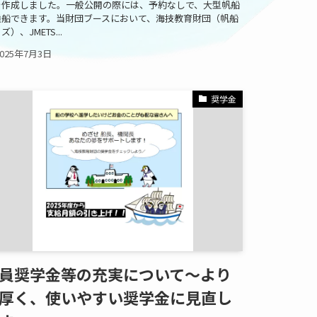
を作成しました。一般公開の際には、予約なしで、大型帆船
乗船できます。当財団ブースにおいて、海技教育財団（帆船
ズ）、JMETS...
2025年7月3日
奨学金
員奨学金等の充実について～より
厚く、使いやすい奨学金に見直し