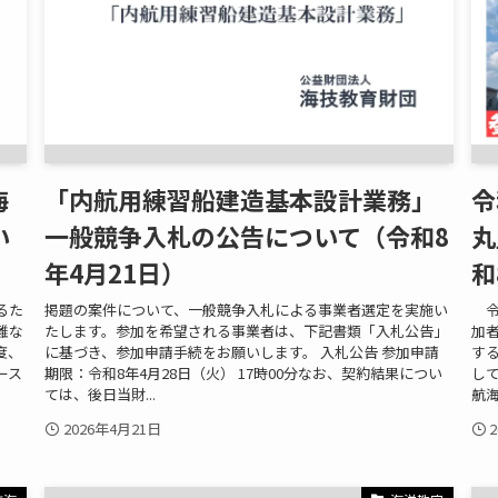
海
「内航用練習船建造基本設計業務」
令
い
一般競争入札の公告について（令和8
丸
年4月21日）
和
るた
掲題の案件について、一般競争入札による事業者選定を実施い
令
難な
たします。参加を希望される事業者は、下記書類「入札公告」
加
度、
に基づき、参加申請手続をお願いします。 入札公告 参加申請
す
ース
期限：令和8年4月28日（火） 17時00分なお、契約結果につい
して
ては、後日当財...
航海
2026年4月21日