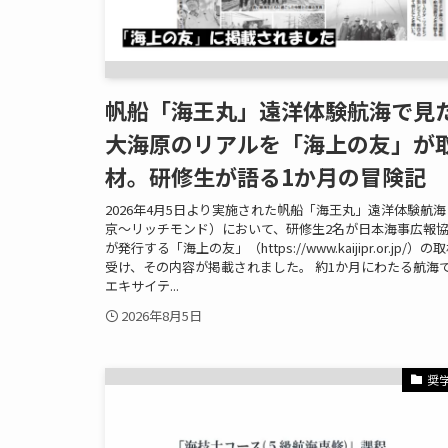
帆船「海王丸」遠洋体験航海で見
大海原のリアルを「海上の友」が
材。研修生が語る1か月の冒険記
2026年4月5日より実施された帆船「海王丸」遠洋体験航
京～リッチモンド）において、研修生2名が日本海事広報
が発行する「海上の友」（https://www.kaijipr.or.jp/）の
受け、その内容が掲載されました。 約1か月にわたる航海
エキサイテ...
2026年8月5日
奨