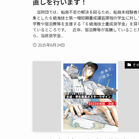
直しを行います！
当財団では、船員不足の解決を図るため、船員未経験者
象とした６級海技士第一種短期養成講習課程の学生に対し
学費や宿泊費等を支援する「６級海技士養成奨学金」を貸
ているところです。 近年、宿泊費等が高騰していること
ら、当該奨学金...
2025年6月24日
そ