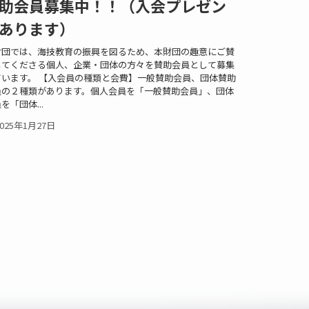
助会員募集中！！（入会プレゼン
あります）
財団では、海技教育の振興を図るため、本財団の趣意にご賛
してくださる個人、企業・団体の方々を賛助会員として募集
ています。 【入会員の種類と会費】一般賛助会員、団体賛助
員の２種類があります。個人会員を「一般賛助会員」、団体
を「団体...
2025年1月27日