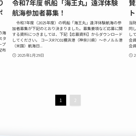
り
令和7年度 帆船「海王丸」遠洋体験
賛
ポ
航海参加者募集！
ト
令和7年度（2025年度）の帆船「海王丸」遠洋体験航海の参
当
加者募集が下記のとおり決まりました。募集要項など応募に関
同
の海
する資料につきましては、下記【応募資料】からダウンロード
し
スタ
してください。 コースR7C01横浜港（神奈川県）～ホノルル港
会
ープ
（米国）航海日...
会員
配布
2025年1月29日
1
2