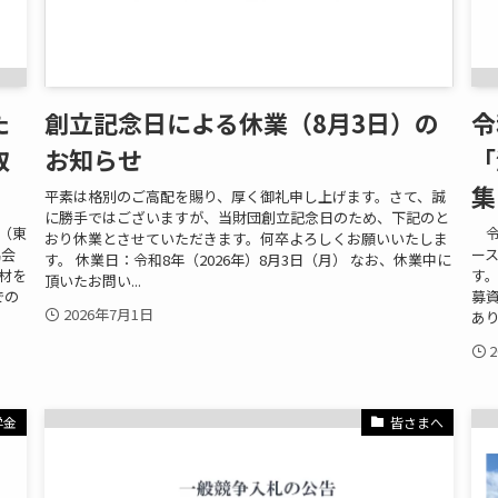
た
創立記念日による休業（8月3日）の
令
取
お知らせ
「
集
平素は格別のご高配を賜り、厚く御礼申し上げます。さて、誠
に勝手ではございますが、当財団創立記念日のため、下記のと
海（東
令
おり休業とさせていただきます。何卒よろしくお願いいたしま
協会
ー
す。 休業日：令和8年（2026年）8月3日（月） なお、休業中に
取材を
す
頂いたお問い...
での
募
2026年7月1日
あり
学金
皆さまへ