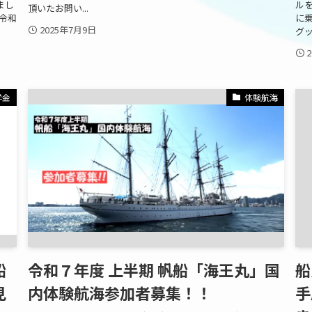
まし
ル
頂いたお問い...
令和
に
2025年7月9日
グッ
学金
体験航海
船
令和７年度 上半期 帆船「海王丸」国
船
見
内体験航海参加者募集！！
手