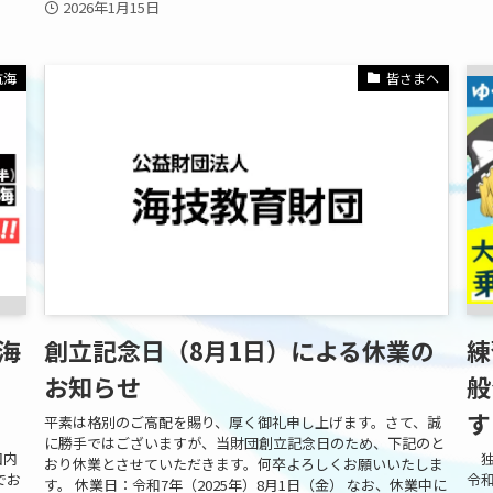
2026年1月15日
航海
皆さまへ
海
創立記念日（8月1日）による休業の
練
！
お知らせ
般
す
平素は格別のご高配を賜り、厚く御礼申し上げます。さて、誠
に勝手ではございますが、当財団創立記念日のため、下記のと
国内
独
おり休業とさせていただきます。何卒よろしくお願いいたしま
でお
令和
す。 休業日：令和7年（2025年）8月1日（金） なお、休業中に