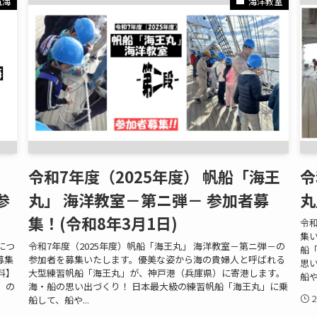
航海
海洋教室
令和7年度（2025年度） 帆船「海王
令
参
丸」 海洋教室－第ニ弾－ 参加者募
丸
集！(令和8年3月1日)
令和
集
につ
令和7年度（2025年度）帆船「海王丸」 海洋教室－第ニ弾－の
船
募集
参加者を募集いたします。優美な姿から海の貴婦人と呼ばれる
思
料】
大型練習帆船「海王丸」が、神戸港（兵庫県）に寄港します。
船や
）の
海・船の思い出づくり！ 日本最大級の練習帆船「海王丸」に乗
船して、船や...