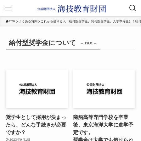
TOP
よくある質問
これから借りる人（給付型奨学金、貸与型奨学金、入学準備金）
給
給付型奨学金について
– tax –
奨学生として採用が決まっ
商船高等専門学校を卒業
たら、どんな手続きが必要
後、東京海洋大学に進学予
ですか？
定です。
奨学金は大学でも借りられ
2023年9月1日