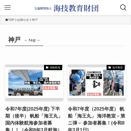
TOP
お知らせ
神戸
神戸
– tag –
体験航海
海洋教室
令和7年度(2025年度) 下半
令和7年度（2025年度） 帆
期（後半） 帆船「海王丸」
船「海王丸」 海洋教室－第
国内体験航海参加者募
ニ弾－ 参加者募集！(令和8
集！！（令和8年3月航海）
年3月1日)