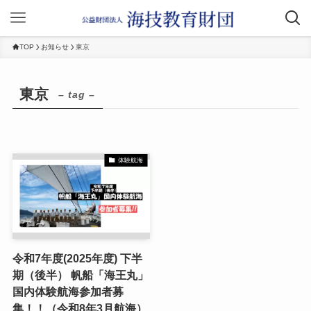
TOP
お知らせ
東京
東京
– tag –
体験航海
令和7年度(2025年度) 下半
期（後半） 帆船「海王丸」
国内体験航海参加者募
集！！（令和8年3月航海）