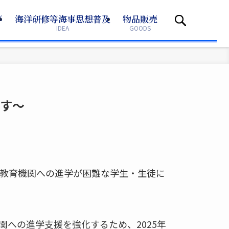
等
等
海洋研修等海事思想普及
海洋研修等海事思想普及
物品販売
物品販売
IDEA
IDEA
GOODS
GOODS
ます～
教育機関への進学が困難な学生・生徒に
への進学支援を強化するため、2025年