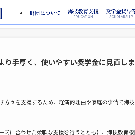
海技教育支援
海技教育支援
奨学金貸与
奨学金貸与
財団について
財団について
EDUCATION
EDUCATION
SCHOLARSHIP
SCHOLARSHIP
より手厚く、使いやすい奨学金に見直し
す方々を支援するため、経済的理由や家庭の事情で海技
ーズに合わせた柔軟な支援を行うとともに、海技教育機関