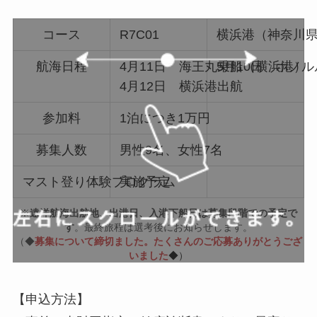
コース
R7C01
横浜港（神奈川
航海日程
4月11日 海王丸乗船（横浜港）
5月10日 ホノ
4月12日 横浜港出航
参加料
1泊につき1万円
募集人数
男性9名、女性7名
マスト登り体験プログラム
実施予定
※
遠洋航海出航地、出港日、入港下船日は募集段階での予定で
す
。最終旅程は選考後にお知らせします。
（◆
募集について締切ました。たくさんのご応募ありがとうござ
いました
◆）
【申込方法】