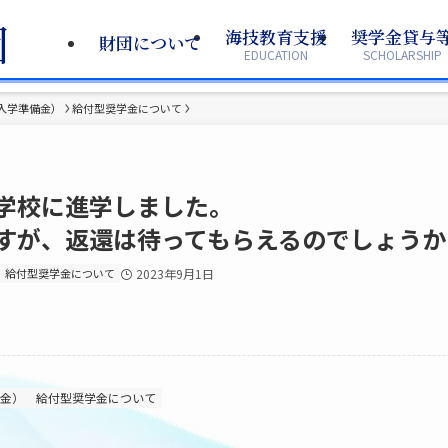
海技教育支援
海技教育支援
奨学金貸与
奨学金貸与
財団について
財団について
EDUCATION
EDUCATION
SCHOLARSHIP
SCHOLARSHIP
入学準備金）
給付型奨学金について
学校に進学しました。
すが、返還は待ってもらえるのでしょうか
給付型奨学金について
2023年9月1日
金）
給付型奨学金について